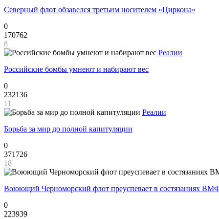
Северный флот обзавелся третьим носителем «Циркона»
0
170762
8
Реалии
Российские бомбы умнеют и набирают вес
0
232136
11
Реалии
Борьба за мир до полной капитуляции
0
371726
18
Воюющий Черноморский флот преуспевает в состязаниях ВМФ
0
223939