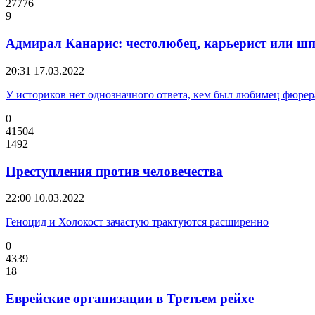
27776
9
Адмирал Канарис: честолюбец, карьерист или ш
20:31
17.03.2022
У историков нет однозначного ответа, кем был любимец фюрер
0
41504
1492
Преступления против человечества
22:00
10.03.2022
Геноцид и Холокост зачастую трактуются расширенно
0
4339
18
Еврейские организации в Третьем рейхе