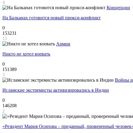
4
Концепции
На Балканах готовится новый прокси-конфликт
0
153231
15
Армии
Никто не хотел воевать
0
151389
3
Войны и
Исламские экстремисты активизировались в Индии
0
146208
2
«Резидент Мария Осипова – преданный, проверенный человек