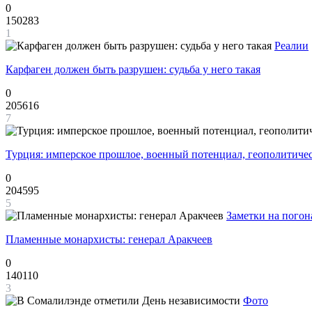
0
150283
1
Реалии
Карфаген должен быть разрушен: судьба у него такая
0
205616
7
Турция: имперское прошлое, военный потенциал, геополитиче
0
204595
5
Заметки на погон
Пламенные монархисты: генерал Аракчеев
0
140110
3
Фото