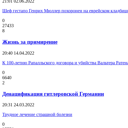
21:01
02.06.2022
Шеф гестапо Генрих Мюллер похоронен на еврейском кладбищ
0
27433
8
Жизнь за примирение
20:40
14.04.2022
К 100-летию Рапалльского договора и убийства Вальтера Ратен
0
6640
2
Денацификация гитлеровской Германии
20:31
24.03.2022
Трудное лечение страшной болезни
0