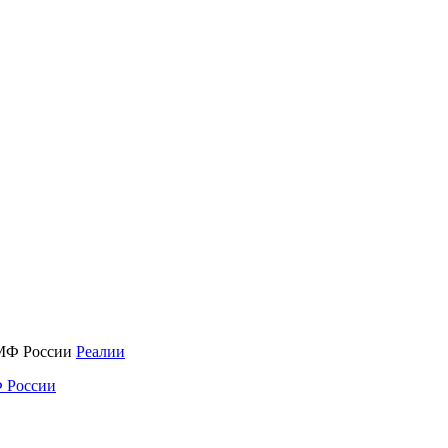
Реалии
 России