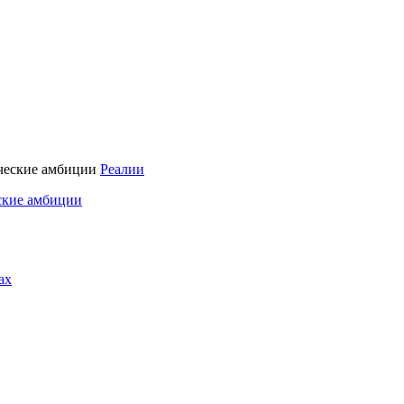
Реалии
ские амбиции
ах