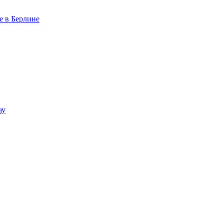
е в Берлине
ау