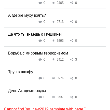
0
2405
0
А где же муху взять?
0
2713
0
Да что ты знаешь о Пушкине!
0
3593
0
Борьба с мировым терроризмом
0
3412
3
Труп в шкафу
0
3974
0
День Академгородка
0
3737
0
Cannot find 'ng_new2019' template with page ''