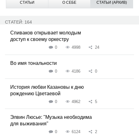
СТАТЬИ
О СЕБЕ
СТАТЬИ (АРХИВ)
СТАТЕЙ: 164
Спиваков открывает молодым
доступ к своему оркестру
0
4998
24
Во имя тональности
0
4186
0
История любви Казановы к дню
рождению Цветаевой
0
4962
5
Элвин Люсье: "Музыка необходима
для выживания"
0
6124
2