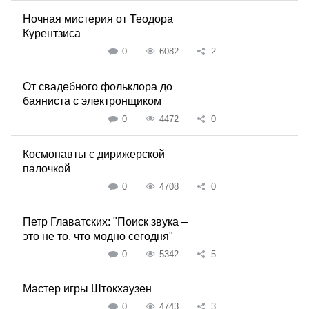
Ночная мистерия от Теодора
Курентзиса
0
6082
2
От свадебного фольклора до
баяниста с электронщиком
0
4472
0
Космонавты с дирижерской
палочкой
0
4708
0
Петр Главатских: "Поиск звука –
это не то, что модно сегодня"
0
5342
5
Мастер игры Штокхаузен
0
4743
3