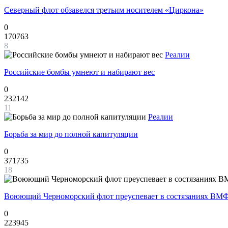
Северный флот обзавелся третьим носителем «Циркона»
0
170763
8
Реалии
Российские бомбы умнеют и набирают вес
0
232142
11
Реалии
Борьба за мир до полной капитуляции
0
371735
18
Воюющий Черноморский флот преуспевает в состязаниях ВМФ
0
223945