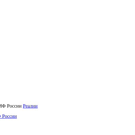
Реалии
 России