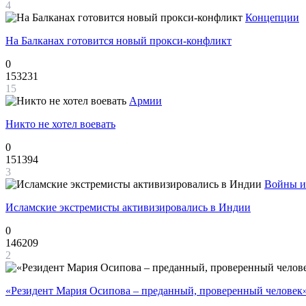
4
Концепции
На Балканах готовится новый прокси-конфликт
0
153231
15
Армии
Никто не хотел воевать
0
151394
3
Войны и
Исламские экстремисты активизировались в Индии
0
146209
2
«Резидент Мария Осипова – преданный, проверенный человек