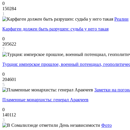
0
150284
1
Реалии
Карфаген должен быть разрушен: судьба у него такая
0
205622
7
Турция: имперское прошлое, военный потенциал, геополитиче
0
204601
5
Заметки на погон
Пламенные монархисты: генерал Аракчеев
0
140112
3
Фото