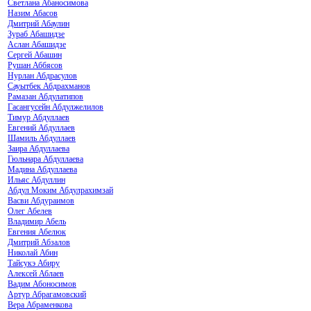
Светлана Абаносимова
Назим Абасов
Дмитрий Абаулин
Зураб Абашидзе
Аслан Абашидзе
Сергей Абашин
Рушан Аббясов
Нурлан Абдрасулов
Сауытбек Абдрахманов
Рамазан Абдулатипов
Гасангусейн Абдулжелилов
Тимур Абдуллаев
Евгений Абдуллаев
Шамиль Абдуллаев
Заира Абдуллаева
Гюльнара Абдуллаева
Мадина Абдуллаева
Ильяс Абдуллин
Абдул Моким Абдулрахимзай
Васви Абдураимов
Олег Абелев
Владимир Абель
Евгения Абелюк
Дмитрий Абзалов
Николай Абин
Тайсукэ Абиру
Алексей Аблаев
Вадим Абоносимов
Артур Абрагамовский
Вера Абраменкова