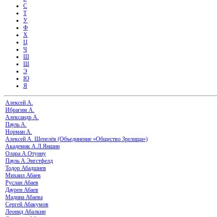
С
Т
У
Ф
Х
Ц
Ч
Ш
Щ
Э
Ю
Я
Алексей А.
Ибрагим А.
Александр А.
Пауль А.
Норман А.
Алексей А. Шепелёв (Объединение «Общество Зрелища»)
Академик А.Л.Яншин
Олара А.Отунну
Пауль А.Энгстфелд
Тодор Абадшиев
Михаил Абаев
Руслан Абаев
Даурен Абаев
Мадина Абаева
Сергей Абакумов
Леонид Абалкин