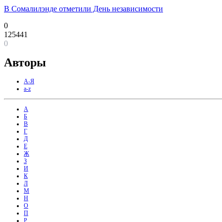
В Сомалилэнде отметили День независимости
0
125441
0
Авторы
А-Я
a-z
А
Б
В
Г
Д
Е
Ж
З
И
К
Л
М
Н
О
П
Р