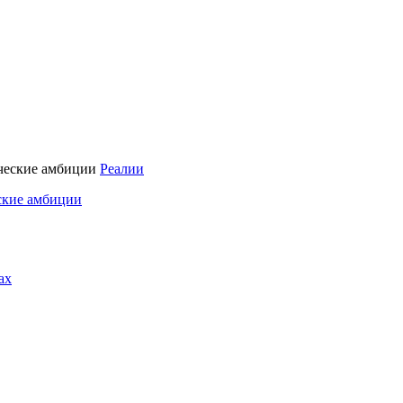
Реалии
ские амбиции
ах